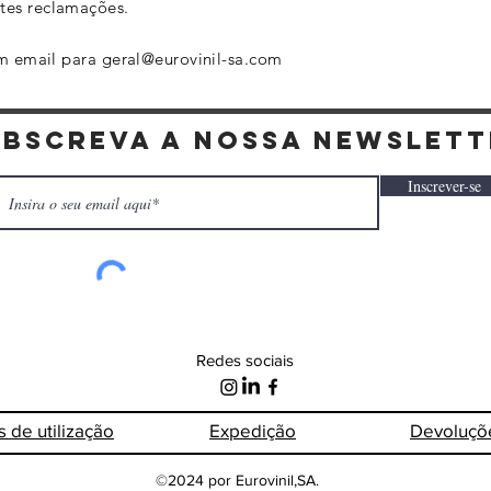
tes reclamações.
um email para
geral@eurovinil-sa.com
ubscreva a nossa newslett
Inscrever-se
Redes sociais
s de
utilização
Expedição
Devoluçõ
©2024 por Eurovinil,SA.