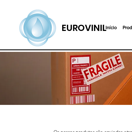
EUROVINIL
Início
Prod
Os nossos produtos são enviados atra