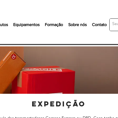
utos
Equipamentos
Formação
Sobre nós
Contato
Expedição
vés das transportadoras Correos Express ou DPD. Caso tenha p