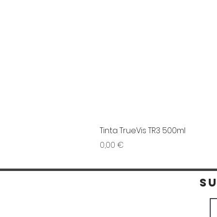
Tinta TrueVis TR3 500ml
Preço
0,00 €
S