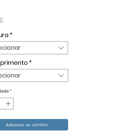
Preço
 €
ura
*
ecionar
primento
*
ecionar
dade
*
Adicionar ao carrinho