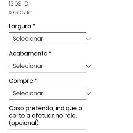
Preço
13,63 €
13,63 €
/
1m
13,63 €
por
Largura
*
1
metro
Acabamento
*
Compre
*
Caso pretenda, indique o
corte a efetuar no rolo.
(opcional)