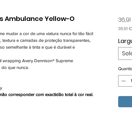
ss Ambulance Yellow-O
36,91
36,91 
e mudar a cor de uma viatura nunca foi tão fácil
36,91 
por
Larg
r, textura e camadas de proteção transparentes,
1
o semelhante à tinta e que é durável e
metro
Sel
nil wrapping Avery Dennison® Supreme
s do que nunca.
Quanti
ly
ão corresponder com exactidão total à cor real.