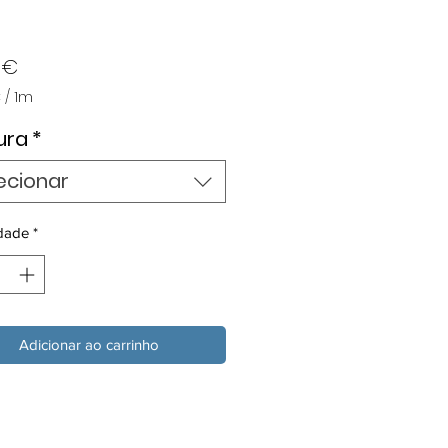
Preço
 €
€
/
1m
€
ura
*
ecionar
dade
*
Adicionar ao carrinho