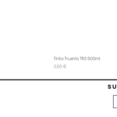
Tinta TrueVis TR3 500ml
Preço
0,00 €
S