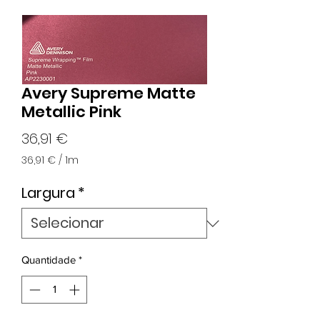
Avery Supreme Matte
Metallic Pink
Preço
36,91 €
36,91 €
/
1m
36,91 €
por
Largura
*
1
metro
Quantidade
*