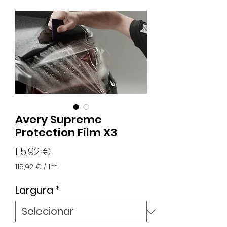
Avery Supreme
Protection Film X3
Preço
115,92 €
115,92 €
/
1m
115,92 €
por
Largura
*
1
metro