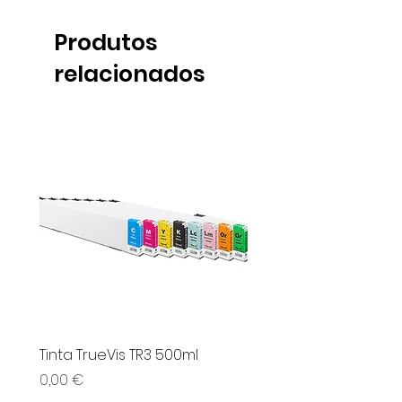
Produtos
relacionados
Tinta TrueVis TR3 500ml
UPM Vinil Serigrafia
Preço
Preço
0,00 €
0,00 €