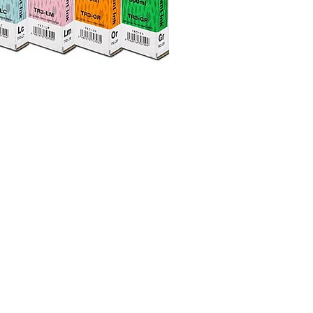
UPM Vinil Serigrafia