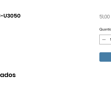
C-U3050
51,00
Quanti
nados