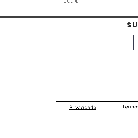
Preço
0,00 €
S
Termo
Privacidade