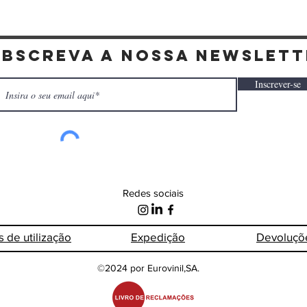
ubscreva a nossa newslett
Inscrever-se
Redes sociais
s de
utilização
Expedição
Devoluçõ
©2024 por Eurovinil,SA.