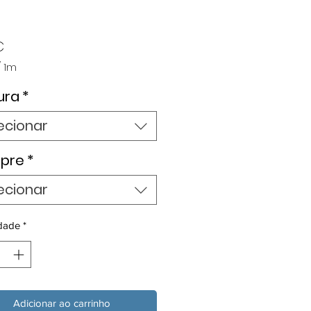
Preço
€
/
1m
ura
*
ecionar
pre
*
ecionar
dade
*
Adicionar ao carrinho