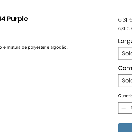
14 Purple
6,31 
6,31 €
6,31 €
por
Larg
1
ão e mistura de polyester e algodão.
metro
Sel
Com
Sel
Quanti