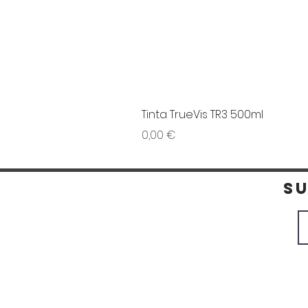
Tinta TrueVis TR3 500ml
Preço
0,00 €
S