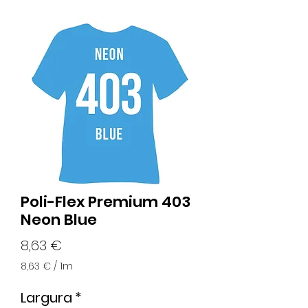
Poli-Flex Premium 403
Neon Blue
Preço
8,63 €
8,63 €
/
1m
8,63 €
por
Largura
*
1