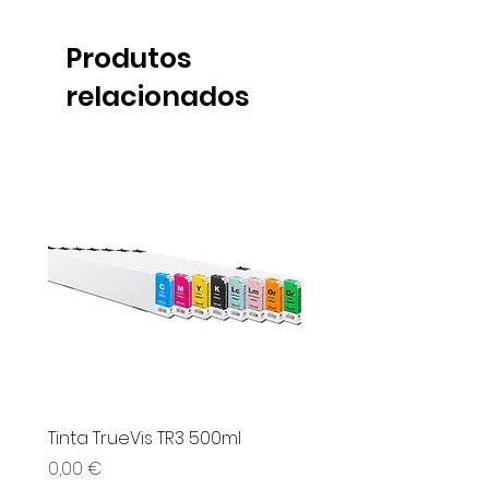
Produtos
relacionados
Tinta TrueVis TR3 500ml
UPM Vinil Serigrafia
Preço
Preço
0,00 €
0,00 €