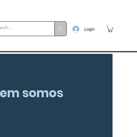
Login
em somos