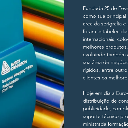
Fundada 25 de Fever
como sua principal 
área da serigrafia e
foram estabelecida
internacionais, col
melhores produtos.
evoluindo também a
sua área de negócio
rígidos, entre outr
clientes os melhor
Hoje em dia a Eurov
distribuição de co
publicidade, comp
suporte técnico pro
ministrada formação