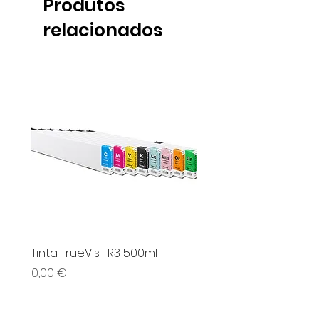
Produtos
relacionados
Tinta TrueVis TR3 500ml
UPM Vinil Serigrafia
Preço
Preço
0,00 €
0,00 €