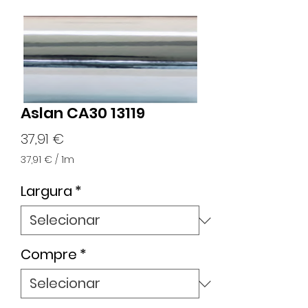
Aslan CA30 13119
Preço
37,91 €
37,91 €
/
1m
37,91 €
por
Largura
*
1
metro
Compre
*