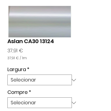
Aslan CA30 13124
Preço
37,91 €
37,91 €
/
1m
37,91 €
por
Largura
*
1
metro
Compre
*