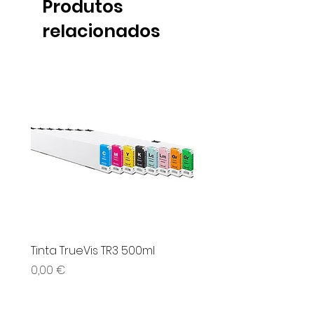
Produtos
relacionados
Tinta TrueVis TR3 500ml
UPM Vinil Serigrafia
Preço
Preço
0,00 €
0,00 €