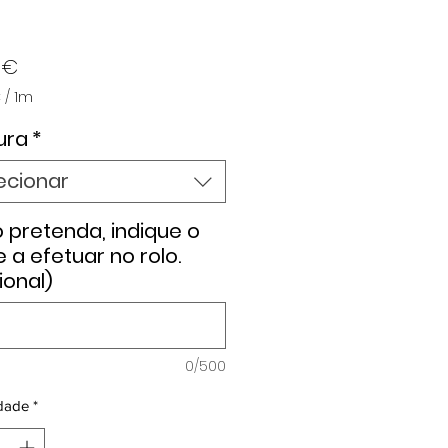
Preço
 €
€
/
1m
€
ura
*
ecionar
 pretenda, indique o
e a efetuar no rolo.
ional)
0/500
dade
*