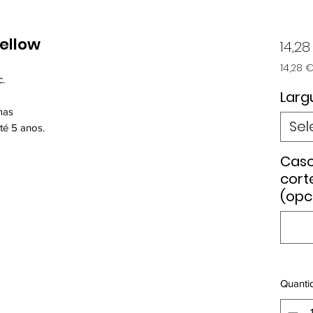
ellow
14,28
14,28 
c.
14,28 
por
Larg
1
mas
metro
Sel
té 5 anos.
Caso
cort
(opc
Quanti