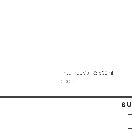
Tinta TrueVis TR3 500ml
Preço
0,00 €
S