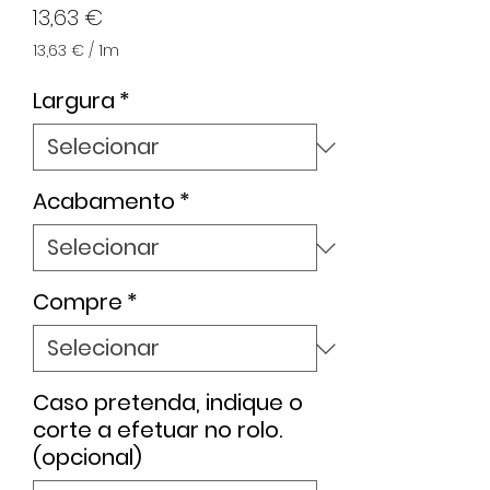
Preço
13,63 €
13,63 €
/
1m
13,63 €
por
Largura
*
1
metro
Acabamento
*
Compre
*
Caso pretenda, indique o
corte a efetuar no rolo.
(opcional)