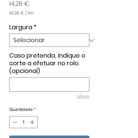
Preço
14,28 €
14,28 €
/
1m
14,28 €
por
Largura
*
1
metro
Caso pretenda, indique o
corte a efetuar no rolo.
(opcional)
0/500
Quantidade
*