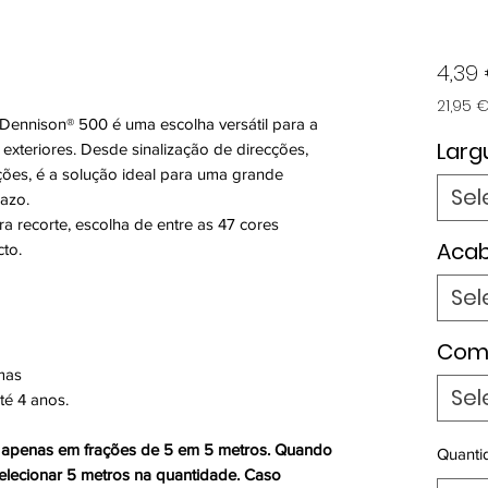
4,39
21,95 
 Dennison® 500 é uma escolha versátil para a
21,95 
por
Larg
 exteriores. Desde sinalização de direcções,
5
ões, é a solução ideal para uma grande
metro
Sel
razo.
a recorte, escolha de entre as 47 cores
Aca
cto.
Sel
Com
mas
Sel
té 4 anos.
o apenas em frações de 5 em 5 metros. Quando
Quanti
elecionar 5 metros na quantidade. Caso