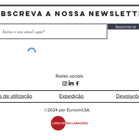
ubscreva a nossa newslett
Inscrever-se
Redes sociais
s de
utilização
Expedição
Devoluçõ
©2024 por Eurovinil,SA.