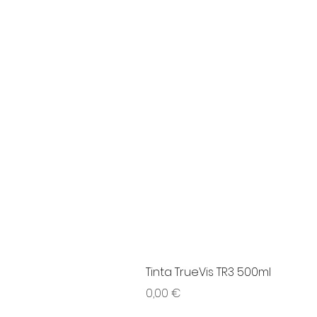
Tinta TrueVis TR3 500ml
Preço
0,00 €