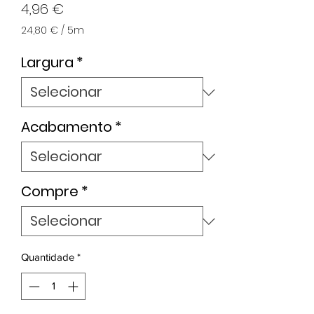
Preço
4,96 €
24,80 €
/
5m
24,80 €
por
Largura
*
5
metros
Acabamento
*
Compre
*
Quantidade
*