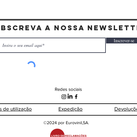
ubscreva a nossa newslett
Inscrever-se
Redes sociais
s de
utilização
Expedição
Devoluçõ
©2024 por Eurovinil,SA.