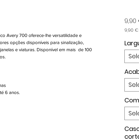
9,90
9,90 €
ico Avery 700 oferece-lhe versatilidade e
9,90 €
por
Larg
res opções disponíveis para sinalização,
1
 janelas e viaturas. Disponível em mais de 100
metro
Sel
os.
Aca
Sel
mas
té 6 anos.
Com
Sel
Caso
cort