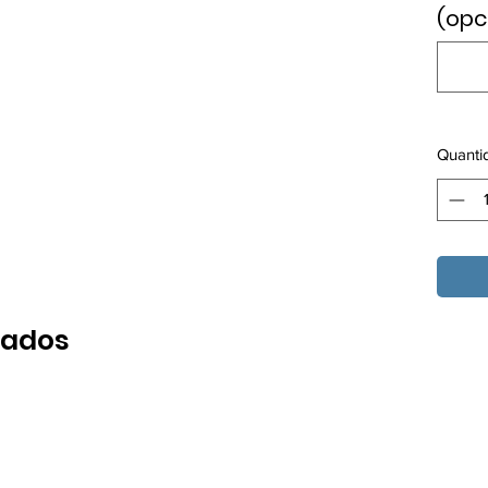
(opc
Quanti
nados