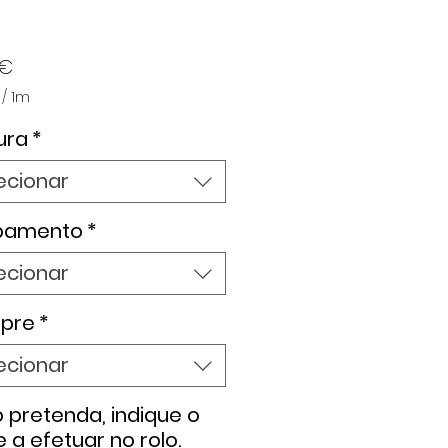
Preço
 €
/
1m
ura
*
ecionar
bamento
*
ecionar
pre
*
ecionar
 pretenda, indique o
e a efetuar no rolo.