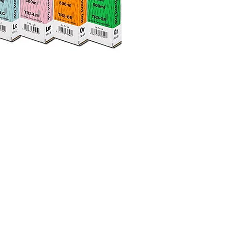
UPM Vinil Serigrafia