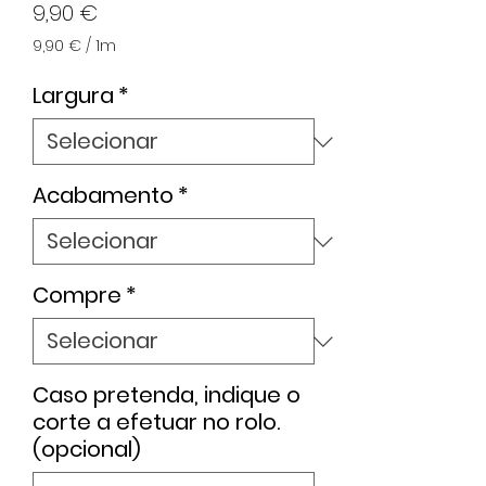
Preço
9,90 €
9,90 €
/
1m
9,90 €
por
Largura
*
1
metro
Acabamento
*
Compre
*
Caso pretenda, indique o
corte a efetuar no rolo.
(opcional)