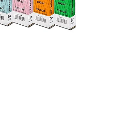
UPM Vinil Serigrafia