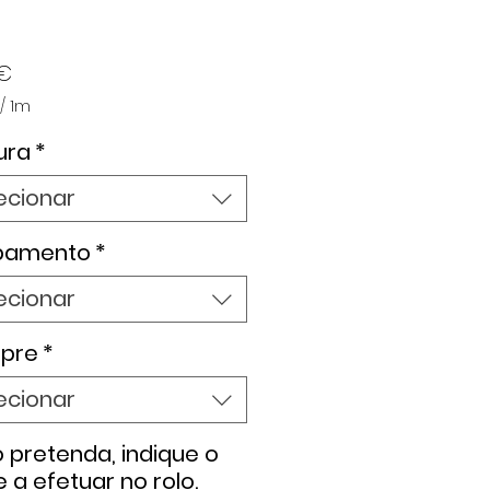
Preço
 €
/
1m
ura
*
ecionar
bamento
*
ecionar
pre
*
ecionar
 pretenda, indique o
e a efetuar no rolo.