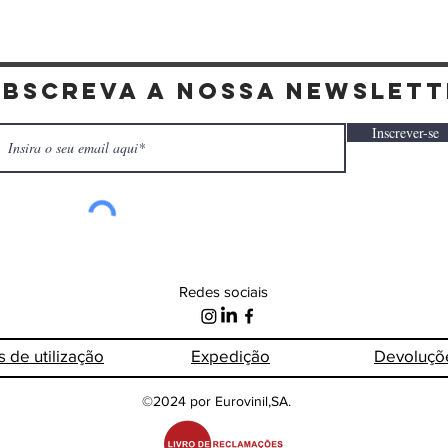
ubscreva a nossa newslett
Inscrever-se
Redes sociais
s de
utilização
Expedição
Devoluçõ
©2024 por Eurovinil,SA.