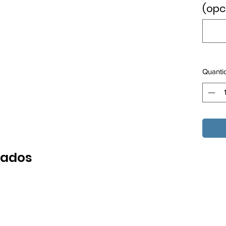
(opc
Quanti
nados