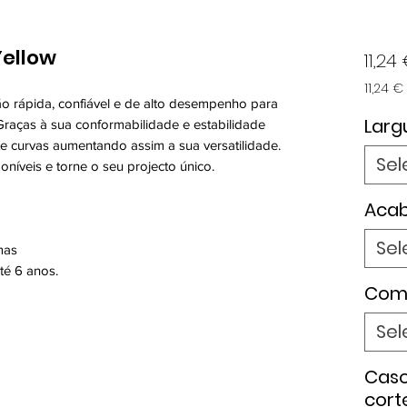
Yellow
11,24
11,24 €
ção rápida, confiável e de alto desempenho para
11,24 €
por
Larg
. Graças à sua conformabilidade e estabilidade
1
te curvas aumentando assim a sua versatilidade.
metro
Sel
oníveis e torne o seu projecto único.
Aca
Sel
mas
té 6 anos.
Com
Sel
Caso
cort