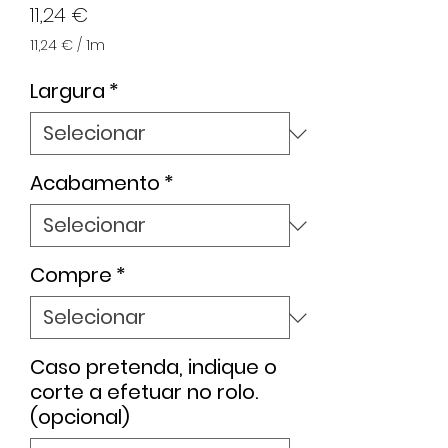
Preço
11,24 €
11,24 €
/
1m
11,24 €
por
Largura
*
1
metro
Acabamento
*
Compre
*
Caso pretenda, indique o
corte a efetuar no rolo.
(opcional)