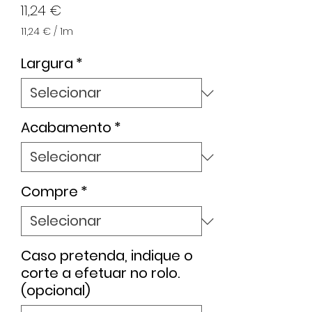
Preço
11,24 €
11,24 €
/
1m
11,24 €
por
Largura
*
1
metro
Acabamento
*
Compre
*
Caso pretenda, indique o
corte a efetuar no rolo.
(opcional)