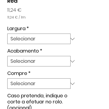
Red
Preço
11,24 €
11,24 €
/
1m
11,24 €
por
Largura
*
1
metro
Acabamento
*
Compre
*
Caso pretenda, indique o
corte a efetuar no rolo.
(opcional)