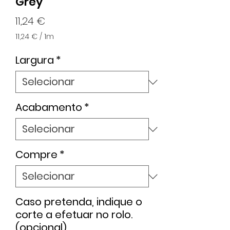
Grey
Preço
11,24 €
11,24 €
/
1m
11,24 €
por
Largura
*
1
metro
Acabamento
*
Compre
*
Caso pretenda, indique o
corte a efetuar no rolo.
(opcional)