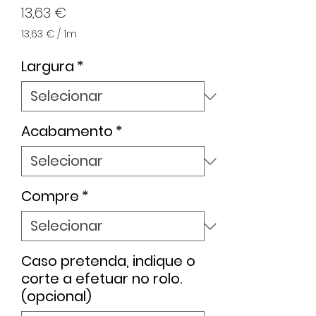
Preço
13,63 €
13,63 €
/
1m
13,63 €
por
Largura
*
1
metro
Acabamento
*
Compre
*
Caso pretenda, indique o
corte a efetuar no rolo.
(opcional)