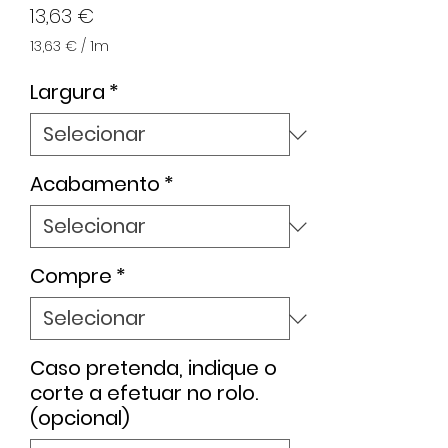
Preço
13,63 €
13,63 €
/
1m
13,63 €
por
Largura
*
1
metro
Acabamento
*
Compre
*
Caso pretenda, indique o
corte a efetuar no rolo.
(opcional)