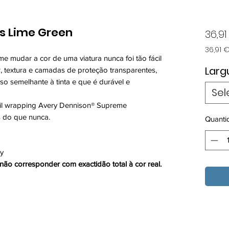
s Lime Green
36,91
36,91 
e mudar a cor de uma viatura nunca foi tão fácil
36,91 
por
Larg
r, textura e camadas de proteção transparentes,
1
o semelhante à tinta e que é durável e
metro
Sel
nil wrapping Avery Dennison® Supreme
s do que nunca.
Quanti
ly
ão corresponder com exactidão total à cor real.