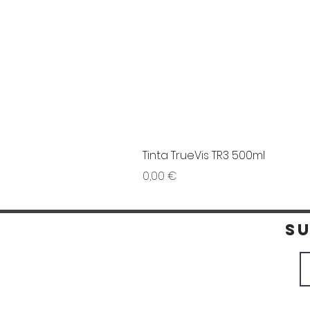
Tinta TrueVis TR3 500ml
Preço
0,00 €
S