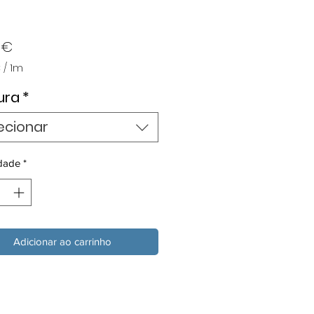
Preço
 €
€
/
1m
€
ura
*
ecionar
dade
*
Adicionar ao carrinho