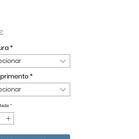
Preço
 €
ura
*
ecionar
primento
*
ecionar
dade
*