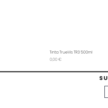
Tinta TrueVis TR3 500ml
Preço
0,00 €
S