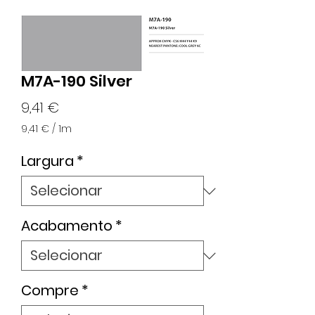
M7A-190 Silver
Preço
9,41 €
9,41 €
/
1m
9,41 €
por
Largura
*
1
metro
Acabamento
*
Compre
*