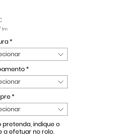
Preço
€
/
1m
ura
*
ecionar
bamento
*
ecionar
pre
*
ecionar
 pretenda, indique o
e a efetuar no rolo.