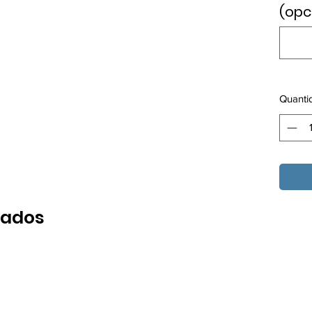
(opc
Quanti
nados