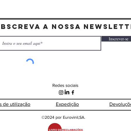
ubscreva a nossa newslett
Inscrever-se
Redes sociais
s de
utilização
Expedição
Devoluçõ
©2024 por Eurovinil,SA.