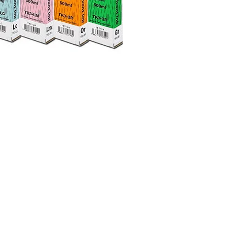
UPM Vinil Serigrafia