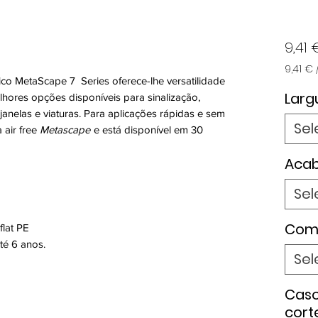
9,41 
9,41 €
ico MetaScape 7 Series oferece-lhe versatilidade
9,41 €
por
Larg
hores opções disponíveis para sinalização,
1
 janelas e viaturas. Para aplicações rápidas e sem
metro
Sel
air free
Metascape
e está disponível em 30
Aca
Sel
Com
flat PE
té 6 anos.
Sel
Caso
cort