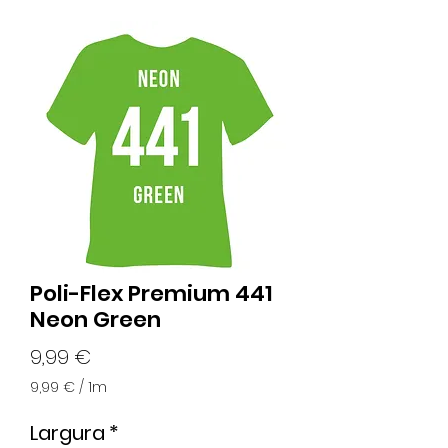
Poli-Flex Premium 441
Neon Green
Preço
9,99 €
9,99 €
/
1m
9,99 €
por
Largura
*
1