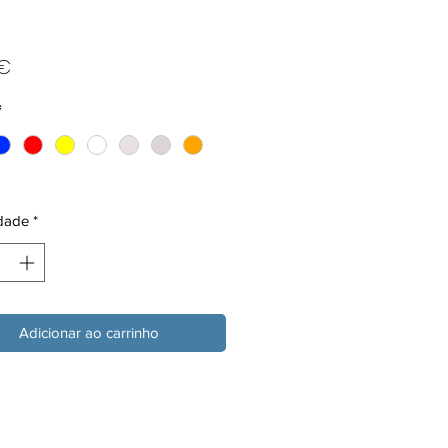
Preço
 €
*
dade
*
Adicionar ao carrinho