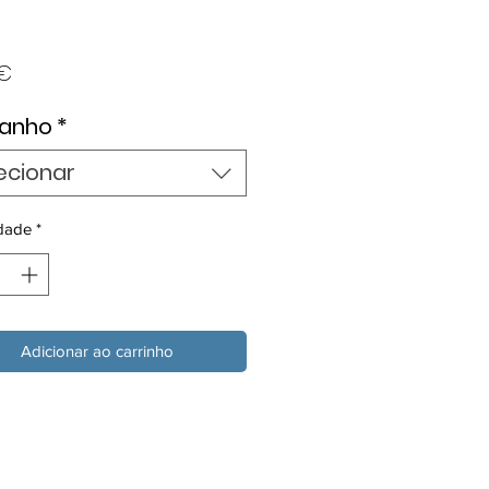
Preço
 €
anho
*
ecionar
dade
*
Adicionar ao carrinho