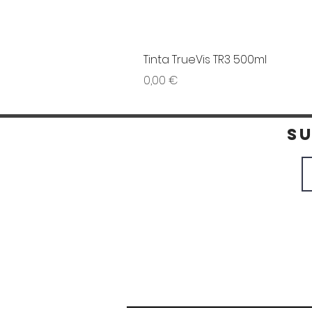
Tinta TrueVis TR3 500ml
Preço
0,00 €
S